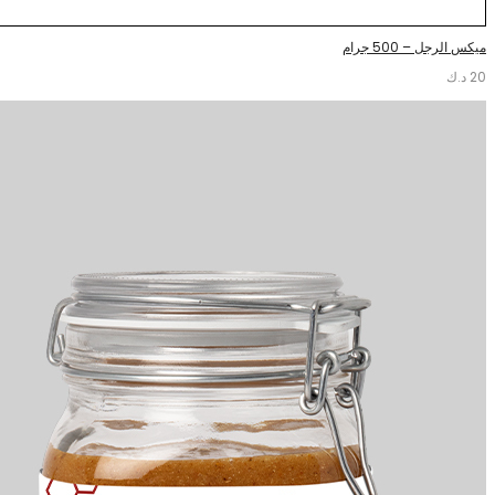
ميكس الرجل – 500 جرام
20
د.ك