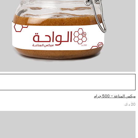
ميكس المناعة – 500 جرام
20
د.ك