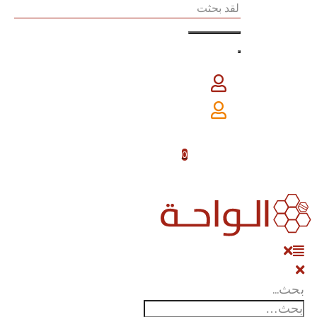
0
بحث…